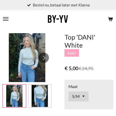
Bestel nu, betaal later met Klarna
Ga
direct
naar
de
hoofdinhoud
Top 'DANI'
White
Sale!
€ 5,00
€ 24,95
Maat