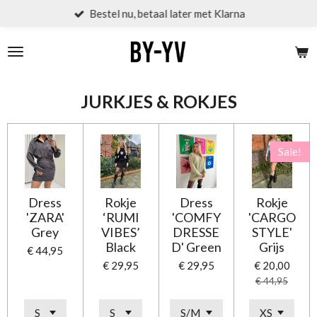
Bestel nu, betaal later met Klarna
Ga
direct
naar
de
hoofdinhoud
JURKJES & ROKJES
Sale!
Dress
Rokje
Dress
Rokje
'ZARA'
‘RUMI
'COMFY
'CARGO
Grey
VIBES’
DRESSE
STYLE'
Black
D' Green
Grijs
€ 44,95
€ 29,95
€ 29,95
€ 20,00
€ 44,95