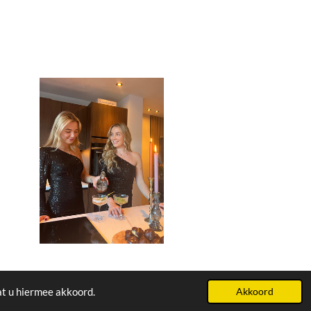
at u hiermee akkoord.
Akkoord