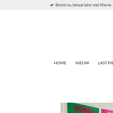
Bestel nu, betaal later met Klarna
Ga
direct
naar
de
hoofdinhoud
HOME
NIEUW
LAST PI