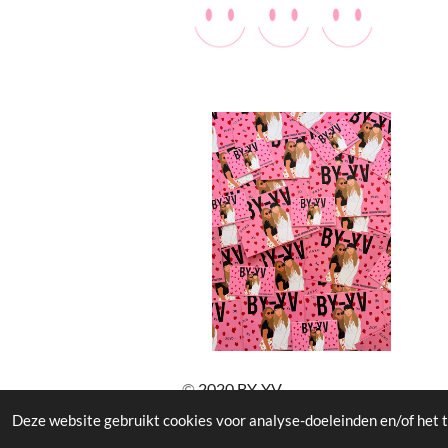
©
2020 BY-YV
Deze website gebruikt cookies voor analyse-doeleinden en/of het t