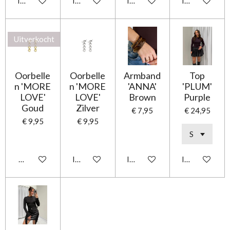
In winkelwagen
In winkelwagen
In winkelwagen
In winkelwag
Uitverkocht
Oorbelle
Oorbelle
Armband
Top
n 'MORE
n 'MORE
'ANNA'
'PLUM'
LOVE'
LOVE'
Brown
Purple
Goud
Zilver
€ 7,95
€ 24,95
€ 9,95
€ 9,95
Houd mij op de hoogte
In winkelwagen
In winkelwagen
In winkelwag