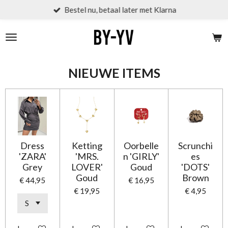
Bestel nu, betaal later met Klarna
Ga
direct
naar
de
hoofdinhoud
NIEUWE ITEMS
Dress
Ketting
Oorbelle
Scrunchi
'ZARA'
'MRS.
n 'GIRLY'
es
Grey
LOVER'
Goud
'DOTS'
Goud
Brown
€ 44,95
€ 16,95
€ 19,95
€ 4,95