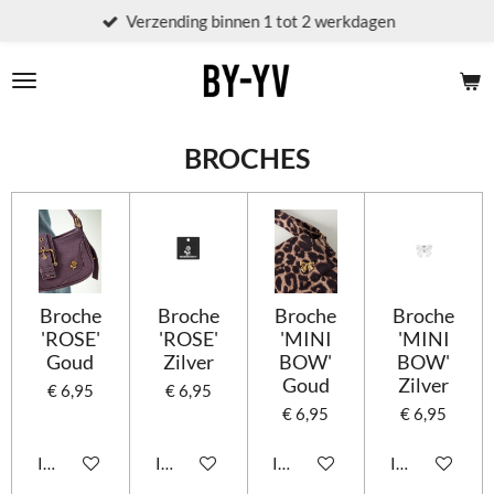
Verzending binnen 1 tot 2 werkdagen
Ga
direct
naar
de
hoofdinhoud
BROCHES
Broche
Broche
Broche
Broche
'ROSE'
'ROSE'
'MINI
'MINI
Goud
Zilver
BOW'
BOW'
Goud
Zilver
€ 6,95
€ 6,95
€ 6,95
€ 6,95
In winkelwagen
In winkelwagen
In winkelwagen
In winkelwag