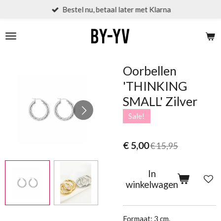
Bestel nu, betaal later met Klarna
Ga
direct
naar
de
hoofdinhoud
Oorbellen
'THINKING
SMALL' Zilver
Sale!
€ 5,00
€ 15,95
In
winkelwagen
Formaat: 3 cm.