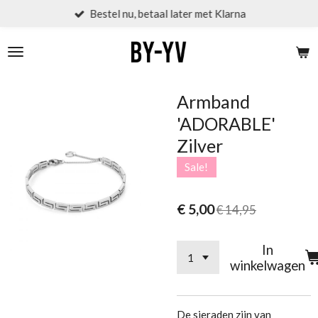
Bestel nu, betaal later met Klarna
Ga
direct
naar
de
hoofdinhoud
Armband
'ADORABLE'
Zilver
Sale!
€ 5,00
€ 14,95
In
winkelwagen
De sieraden zijn van