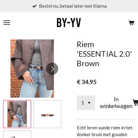
Bestel nu, betaal later met Klarna
Ga
direct
naar
de
hoofdinhoud
Riem
'ESSENTIAL 2.0'
Brown
€ 34,95
In
winkelwagen
Echt leren suede riem in het
donker bruin met gouden