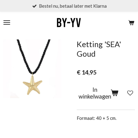
Bestel nu, betaal later met Klarna
Ga
direct
naar
de
hoofdinhoud
Ketting 'SEA'
Goud
€ 14,95
In
winkelwagen
Formaat: 40 + 5 cm.