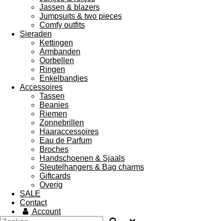
Jassen & blazers
Jumpsuits & two pieces
Comfy outfits
Sieraden
Kettingen
Armbanden
Oorbellen
Ringen
Enkelbandjes
Accessoires
Tassen
Beanies
Riemen
Zonnebrillen
Haaraccessoires
Eau de Parfum
Broches
Handschoenen & Sjaals
Sleutelhangers & Bag charms
Giftcards
Overig
SALE
Contact
Account