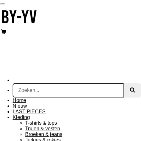
Ga
direct
naar
de
hoofdinhoud
Home
Nieuw
LAST PIECES
Kleding
T-shirts & tops
Truien & vesten
Broeken & jeans
Jurkjes & rokjes