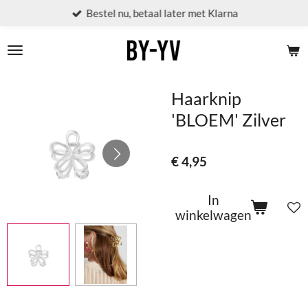
Bestel nu, betaal later met Klarna
Ga
direct
naar
de
hoofdinhoud
Haarknip
'BLOEM' Zilver
€ 4,95
In
winkelwagen