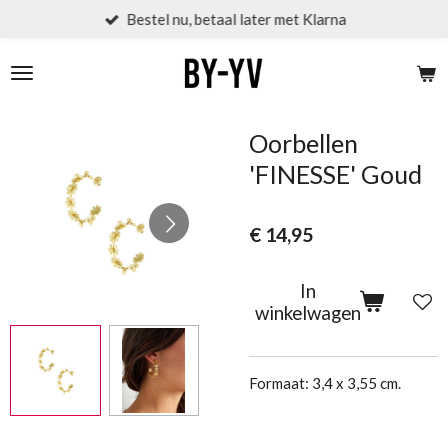
Bestel nu, betaal later met Klarna
Ga
direct
naar
de
hoofdinhoud
Oorbellen
'FINESSE' Goud
€ 14,95
In
winkelwagen
Formaat: 3,4 x 3,55 cm.