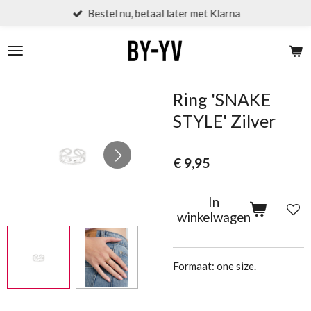
Bestel nu, betaal later met Klarna
Ga
direct
naar
de
hoofdinhoud
Ring 'SNAKE
STYLE' Zilver
€ 9,95
In
winkelwagen
Formaat: one size.