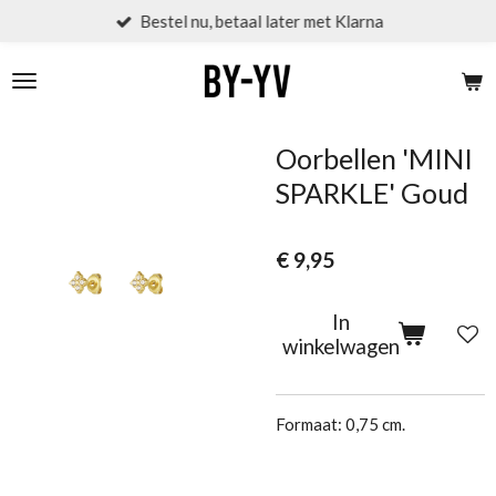
Bestel nu, betaal later met Klarna
Ga
direct
naar
de
hoofdinhoud
Oorbellen 'MINI
SPARKLE' Goud
€ 9,95
In
winkelwagen
Formaat: 0,75 cm.