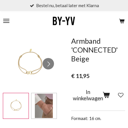
Bestel nu, betaal later met Klarna
Ga
direct
naar
de
hoofdinhoud
Armband
'CONNECTED'
Beige
€ 11,95
In
winkelwagen
Formaat: 16 cm.