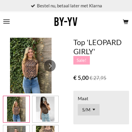
Bestel nu, betaal later met Klarna
Ga
direct
naar
de
hoofdinhoud
Top 'LEOPARD
GIRLY'
Sale!
€ 5,00
€ 27,95
Maat