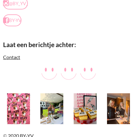
@BY_YV_
BY-YV
Laat een berichtje achter:
Contact
©
2020 BY-YV