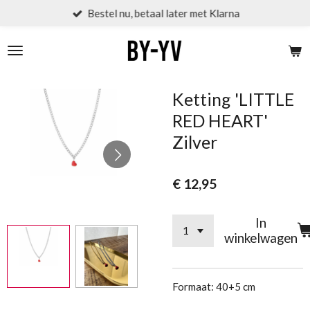
Bestel nu, betaal later met Klarna
Ga
direct
naar
de
hoofdinhoud
Ketting 'LITTLE
RED HEART'
Zilver
€ 12,95
In
winkelwagen
Formaat: 40+5 cm