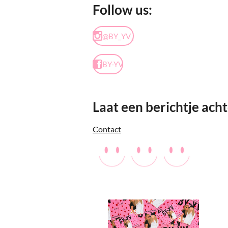
Follow us:
@BY_YV_
BY-YV
Laat een berichtje acht
Contact