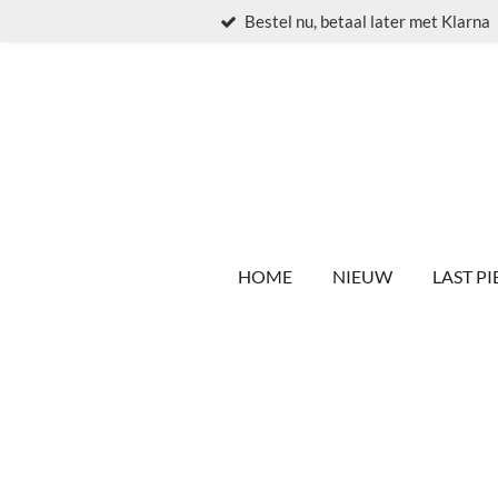
Bestel nu, betaal later met Klarna
Ga
direct
naar
de
hoofdinhoud
HOME
NIEUW
LAST PI