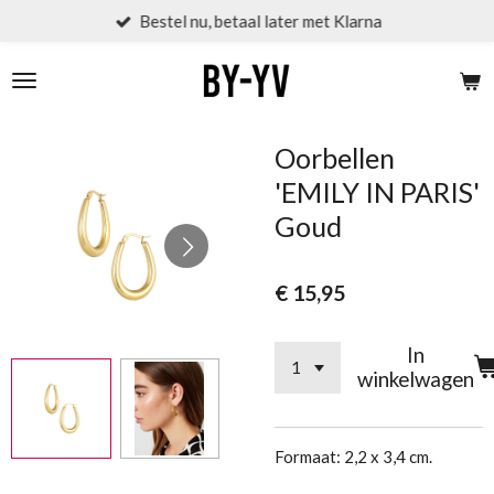
Bestel nu, betaal later met Klarna
Ga
direct
naar
de
hoofdinhoud
Oorbellen
'EMILY IN PARIS'
Goud
€ 15,95
In
winkelwagen
Formaat: 2,2 x 3,4 cm.