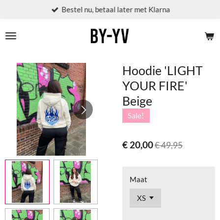
Bestel nu, betaal later met Klarna
Ga
direct
naar
de
hoofdinhoud
Hoodie 'LIGHT
YOUR FIRE'
Beige
Sale!
€ 20,00
€ 49,95
Maat