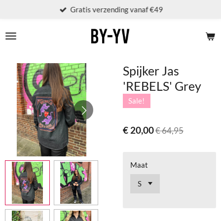
Gratis verzending vanaf €49
Ga
direct
naar
de
hoofdinhoud
Spijker Jas
'REBELS' Grey
Sale!
€ 20,00
€ 64,95
Maat