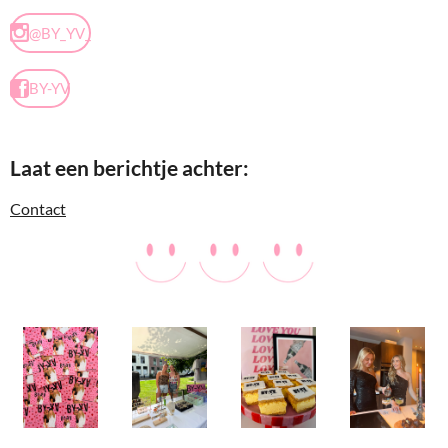
@BY_YV_
BY-YV
Laat een berichtje achter:
Contact